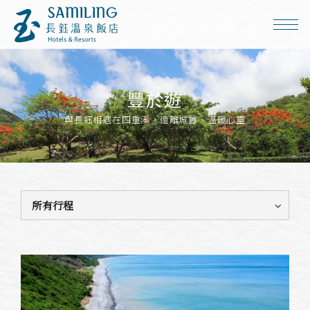
豐於遊
與長鈺相遇在四重溪，遠離城囂、溫暖心靈
所有行程