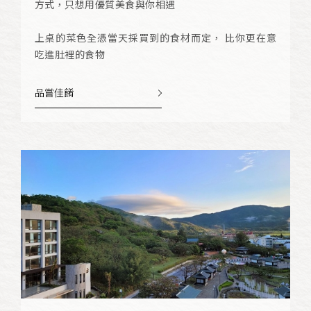
方式，只想用優質美食與你相遇
上桌的菜色全憑當天採買到的食材而定， 比你更在意
吃進肚裡的食物
品嘗佳餚