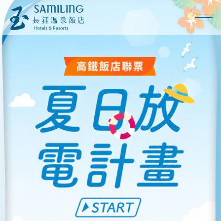
早鳥7折入住
續住再享優惠