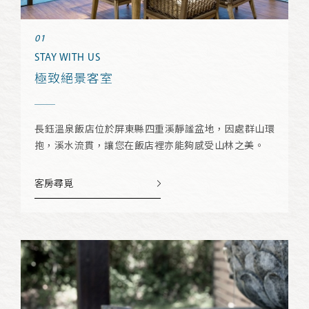
STAY WITH US
極致絕景客室
長鈺溫泉飯店位於屏東縣四重溪靜謐盆地，因處群山環
抱，溪水流貫，讓您在飯店裡亦能夠感受山林之美。
客房尋覓