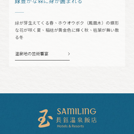
緑豊かな森に身が囲まれる
緑が芽生えてくる春、ホウオウボク（鳳凰木）の蝶形
な花が咲く夏、稲穂が黄金色に輝く秋、枯葉が舞い散
る冬
温泉地の芸術饗宴