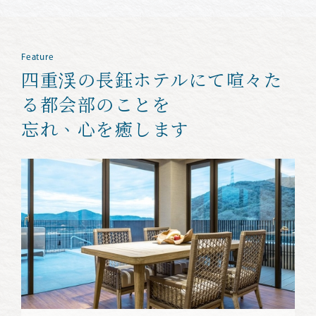
Feature
四重渓の長鈺ホテルにて
喧々た
る都会部のことを
忘れ、心を癒します