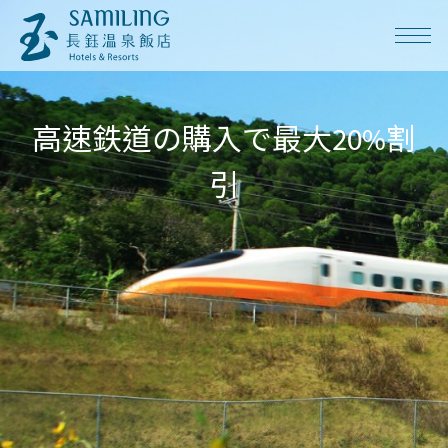
高速鉄道の購入で最大20%割
30%の早期予約割引
引
長期滞在でお得に！