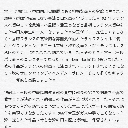
常玉は1901年、中国四川省順慶にある裕福な商人の家庭に生まれ、
幼時、趙熙学先生に従い書法と山水画を学びました。1921年フラン
スへ留学し、徐悲鴻，林風眠、潘玉良などと最初にフランス留学を
した中国人学生の一人になりました。常玉がパリに定住してまもな
く、当時フランスの芸術的な雰囲気が溢れたライフスタイルに慣
れ、グランド・ショミエール芸術学校で絵画を学び、モンパルナス
地区のカフェにもたびたび訪れていました。そのとき、常玉は当時
パリ最大のコレクターであったPierre-Henri Hochéと出会いました。
彼の作品がフランスの絵画界に注目され、コレクトされるようにな
り、秋のサロンやインディペンデントサロン、そして多くのギャラ
リーに何度も出展しました。
1964年、当時の中華民国教育部の黃季陸部長の招きで個展を台湾で
催すことが決められ、約40点の作品が台湾に送られました。それに
あわせて台湾を訪れると予定していた常玉はパスポートの関係で訪
台を実現できなかったです。1966年常玉がガス中毒で亡くなり、台
湾に送られた作品は今も台湾の国立歴史博物館に保管されていま
す。