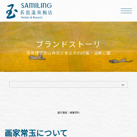
ブランドストーリ
用身體感受山與泉交會出來的詩篇，溫暖心靈
圖片連結：維基百科
画家常玉について