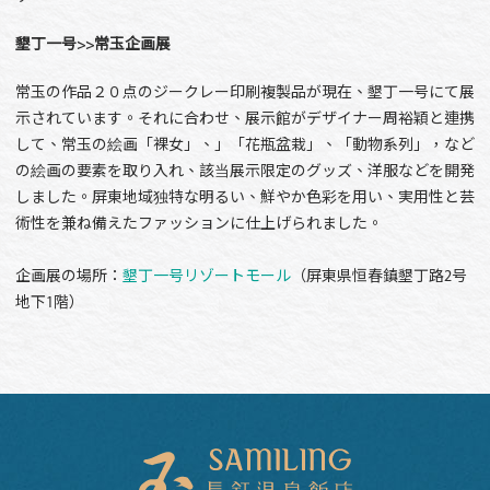
墾丁一号>>常玉企画展
常玉の作品２０点のジークレー印刷複製品が現在、墾丁一号にて展
示されています。それに合わせ、展示館がデザイナー周裕穎と連携
して、常玉の絵画「裸女」、」「花瓶盆栽」、「動物系列」，など
の絵画の要素を取り入れ、該当展示限定のグッズ、洋服などを開発
しました。屏東地域独特な明るい、鮮やか色彩を用い、実用性と芸
術性を兼ね備えたファッションに仕上げられました。
企画展の場所：
墾丁一号リゾートモール
（屏東県恒春鎮墾丁路2号
地下1階）