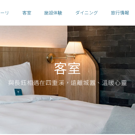
トーリ
客室
施設体験
ダイニング
旅行情報
客室
與長鈺相遇在四重溪，遠離城囂、溫暖心靈