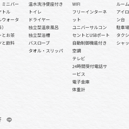
・ミニバー
温水洗浄便座付き
WIFI
ルー
ケトル
トイレ
フリーインターネ
アイ
ルウォータ
ドライヤー
ット
ン台
料）
独立型温泉風呂
ユニバーサルコン
駐車
ーとお茶
独立型浴槽
セントとUSBポート
タク
ツと飲料
バスローブ
自動制御機能付き
シャ
タオル・スリッパ
空調
テレビ
24時間受付電話サ
ービス
電子金庫
体重計