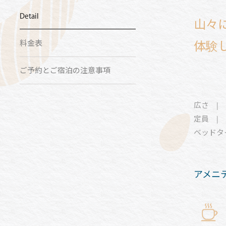
Detail
山々
料金表
体験
ご予約とご宿泊の注意事項
広さ | 
定員 | 
ベッドタイ
アメニ