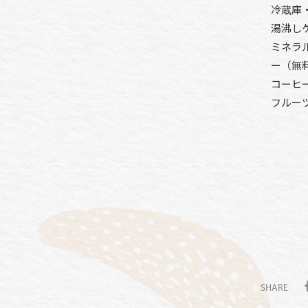
冷蔵庫
湯沸し
ミネラ
ー（無
コーヒ
フルー
SHARE