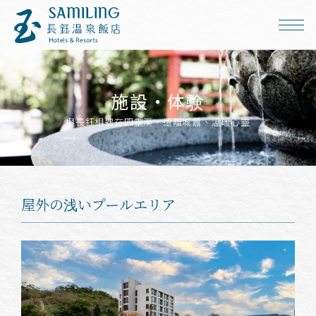
施設・体験
與長鈺相遇在四重溪，遠離城囂、溫暖心靈
屋外の浅いプールエリア