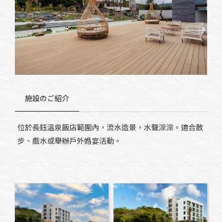
施設のご紹介
位於長鈺溫泉飯店範圍內，流水造景，水聲淙淙。適合散
步、戲水或舉辦戶外婚宴活動。