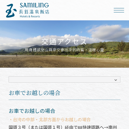
交通アクセス
用身體感受山與泉交會出來的詩篇，溫暖心靈
お車でお越しの場合
お車でお越しの場合
・台湾の中部・北部方面からお越しの場合
国道３号（または国道１号）経由で88快速道路へ→南州