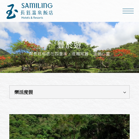
豐於遊
與長鈺相遇在四重溪，遠離城囂、溫暖心靈
樂活度假