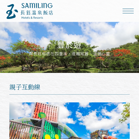
豐於遊
與長鈺相遇在四重溪，遠離城囂、溫暖心靈
親子互動線