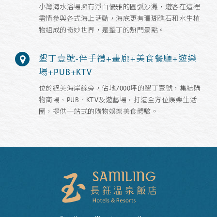
小灣海水浴場擁有淨白優雅的圓弧沙灘，遊客在這裡
盡情參與各式海上活動，海底更有珊瑚礁石和水生植
物組成的奇妙世界，是墾丁的熱門景點。
墾丁壹號-伴手禮+畫廊+美食餐廳+遊樂
場+PUB+KTV
位於絕美海岸線旁，佔地7000坪的墾丁壹號，集結購
物商場、PUB、KTV及遊藝場，打造全方位娛樂生活
圈，提供一站式的購物娛樂美食體驗。