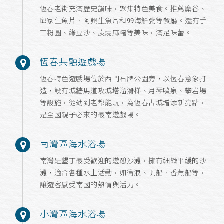
恆春老街充滿歷史韻味，聚集特色美食。推薦麋谷、
邱家生魚片、阿興生魚片和99海鮮粥等餐廳。還有手
工粉圓、綠豆沙、炭燒麻糬等美味，滿足味蕾。
恆春共融遊戲場
恆春特色遊戲場位於西門石牌公園旁，以恆春意象打
造，設有城牆馬道攻城塔溜滑梯、月琴噴泉、攀岩場
等設施，從幼到老都能玩，為恆春古城增添新亮點，
是全國親子必來的最南遊戲場。
南灣區海水浴場
南灣是墾丁最受歡迎的遊憩沙灘，擁有細緻平緩的沙
灘，適合各種水上活動，如衝浪、帆船、香蕉船等，
讓遊客感受南國的熱情與活力。
小灣區海水浴場