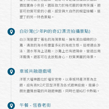
猶如置身小奈良。園區致力於梅花鹿的復育保護，遊
客可欣賞可愛的小鹿，感受與大自然的親密接觸，是
墾丁的另一特色景點。
白砂灣(少年PI的奇幻漂流拍攝景點)
白沙灣是墾丁著名的海灣景點，擁有潔白細緻的沙
灘、清澈的海水和豐富多彩的海底生態。這裡適合游
泳、潛水等海上活動，沙灘上也有遮陽傘，營造出南
洋風情。遊客可在此放鬆身心，欣賞美麗的海景。
車城共融遊戲場
洋蔥大福樂園位於福安宮旁，以車城特產洋蔥為主
題，設有高9公尺巨型洋蔥及各式遊樂設施，是讓小
朋友盡情放電的共融遊樂園，同時也是IG打卡熱點。
午餐 - 恆春老街