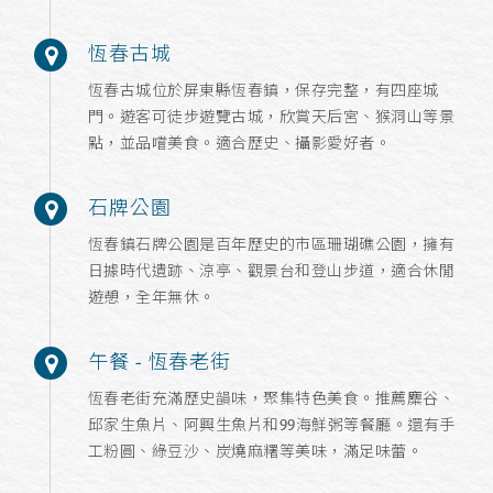
恆春古城
恆春古城位於屏東縣恆春鎮，保存完整，有四座城
門。遊客可徒步遊覽古城，欣賞天后宮、猴洞山等景
點，並品嚐美食。適合歷史、攝影愛好者。
石牌公園
恆春鎮石牌公園是百年歷史的市區珊瑚礁公園，擁有
日據時代遺跡、涼亭、觀景台和登山步道，適合休閒
遊憩，全年無休。
午餐 - 恆春老街
恆春老街充滿歷史韻味，聚集特色美食。推薦麋谷、
邱家生魚片、阿興生魚片和99海鮮粥等餐廳。還有手
工粉圓、綠豆沙、炭燒麻糬等美味，滿足味蕾。