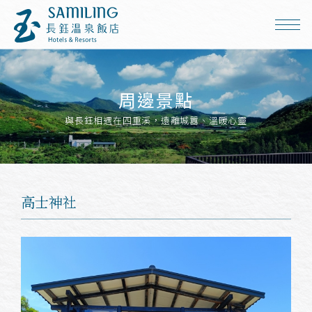
周邊景點
與長鈺相遇在四重溪，遠離城囂、溫暖心靈
高士神社