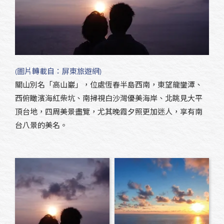
(圖片轉載自：屏東旅遊網)
關山別名「高山巖」，位處恆春半島西南，東望龍鑾潭、
西俯瞰濱海紅柴坑、南掃視白沙灣優美海岸、北眺見大平
頂台地，四周美景盡覽，尤其晚霞夕照更加迷人，享有南
台八景的美名。