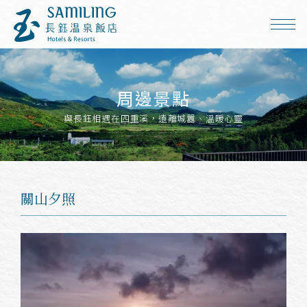
周邊景點
與長鈺相遇在四重溪，遠離城囂、溫暖心靈
關山夕照