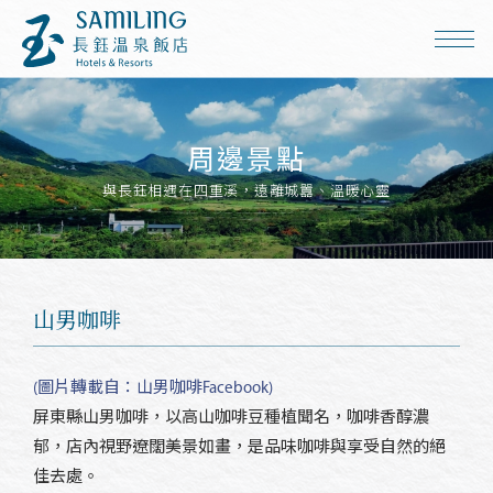
周邊景點
與長鈺相遇在四重溪，遠離城囂、溫暖心靈
山男咖啡
(圖片轉載自：山男咖啡Facebook)
屏東縣山男咖啡，以高山咖啡豆種植聞名，咖啡香醇濃
郁，店內視野遼闊美景如畫，是品味咖啡與享受自然的絕
佳去處。