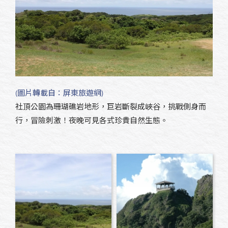
(圖片轉載自：屏東旅遊網)
社頂公園為珊瑚礁岩地形，巨岩斷裂成峽谷，挑戰側身而
行，冒險刺激！夜晚可見各式珍貴自然生態。