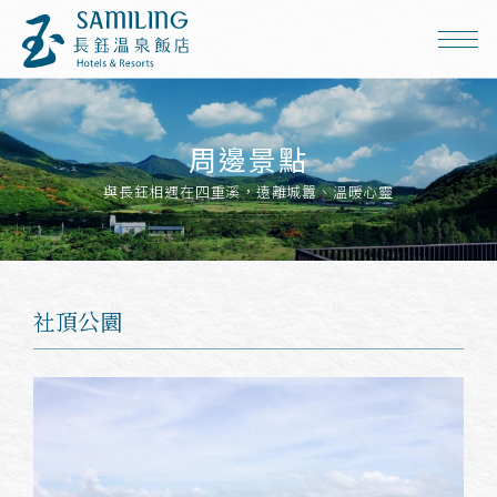
周邊景點
與長鈺相遇在四重溪，遠離城囂、溫暖心靈
社頂公園