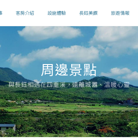
事
客房介紹
設施體驗
長鈺美饌
旅遊情報
周邊景點
與長鈺相遇在四重溪，遠離城囂、溫暖心靈