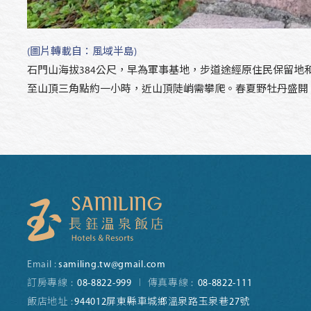
(圖片轉載自：風域半島)
石門山海拔384公尺，早為軍事基地，步道途經原住民保留
至山頂三角點約一小時，近山頂陡峭需攀爬。春夏野牡丹盛開
Email :
samiling.tw@gmail.com
訂房專線 :
08-8822-999
傳真專線 :
08-8822-111
飯店地址 :
944012屏東縣車城鄉溫泉路玉泉巷27號