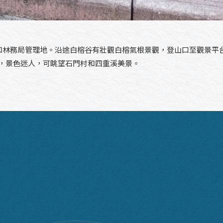
地和林務局管理地。沿途白榕谷有壯觀白榕氣根景觀，登山口至觀景平
，景色迷人，可眺望石門村和四重溪美景。