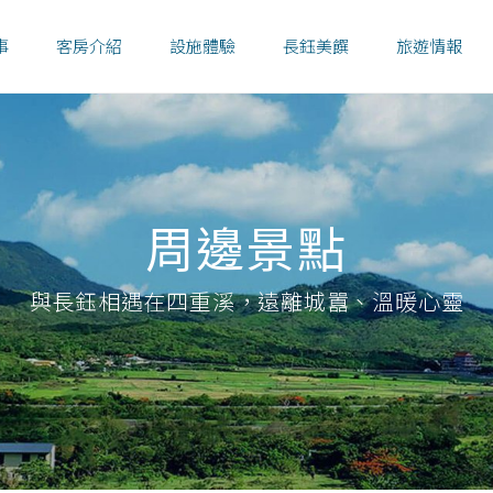
事
客房介紹
設施體驗
長鈺美饌
旅遊情報
周邊景點
與長鈺相遇在四重溪，遠離城囂、溫暖心靈