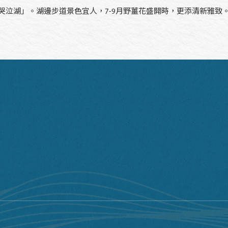
泣湖」。湖邊步道景色宜人，7-9月野薑花盛開時，更添清新雅致