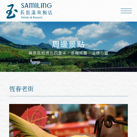
周邊景點
與長鈺相遇在四重溪，遠離城囂、溫暖心靈
恆春老街