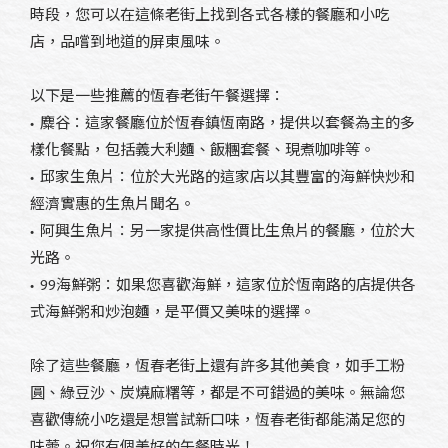
時段，您可以在這條老街上找到各式各樣的餐廳和小吃
店，品嚐到地道的屏東風味。
以下是一些推薦的恆春老街午餐選擇：
• 麋谷：這家餐廳位於恆春鎮恆南路，提供以套餐為主的多
樣化餐點，包括義大利麵、飯糰套餐、現煮咖啡等。
• 邱家生魚片：位於大光路的這家店以其豐富的海鮮快炒和
經濟實惠的生魚片聞名。
• 阿興生魚片：另一家提供高性價比生魚片的餐廳，位於大
光路。
• 99海鮮粥：如果您喜歡海鮮，這家位於恆南路的店提供各
式海鮮粥和炒泡麵，是平價又美味的選擇。
除了這些餐廳，恆春老街上還有許多其他美食，如手工粉
圓、綠豆沙、炭燒麻糬等，都是不可錯過的美味。無論您
喜歡傳統小吃還是想嘗試新口味，恆春老街都能滿足您的