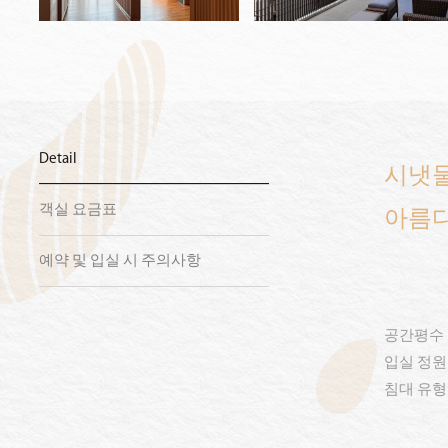
Detail
시냇물
객실 요금표
아름다
예약 및 입실 시 주의사항
공간평수 
입실 정원
침대 유형 ㅣ