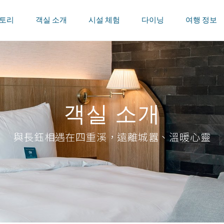
스토리
객실 소개
시설 체험
다이닝
여행 정보
객실 소개
與長鈺相遇在四重溪，遠離城囂、溫暖心靈