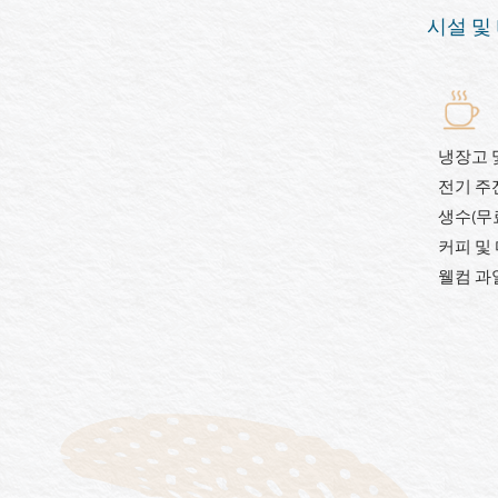
시설 및
냉장고 및 
전기 주
생수(무
커피 및
웰컴 과