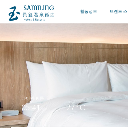
활동정보
브랜드 
타이완 핑둥
05:41
27°C
PM