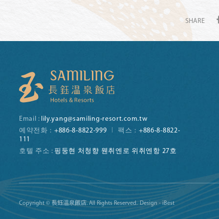
SHARE
Email :
lily.yang@samiling-resort.com.tw
예약전화 :
+886-8-8822-999
팩스 :
+886-8-8822-
111
호텔 주소 :
핑둥현 처청향 웬취엔로 위취엔항 27호
Copyright © 長鈺溫泉飯店. All Rights Reserved.
Design - iBest