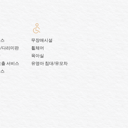
비스
무장애시설
/다리미판
휠체어
장
육아실
호출 서비스
유영아 침대/유모차
버스