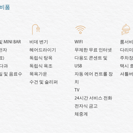
 비품
MINI BAR
비데 변기
WIFI
룸서
전자
헤어드라이기
무제한 무료 인터넷
다리미
료)
독립식 탕옥
다용도 콘센트 및
주차
 다과
독립식 욕조
USB
택시 
일 및 음료수
목욕가운
자동 에어 컨트롤 장
셔틀
수건 및 슬리퍼
치
TV
24시간 서비스 전화
전자식 금고
체중계