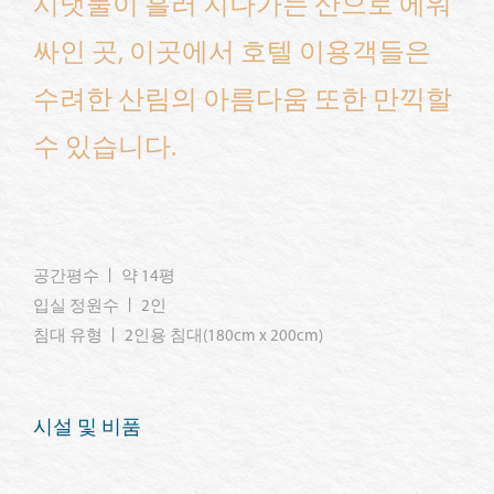
시냇물이 흘러 지나가는 산으로 에워
싸인 곳, 이곳에서 호텔 이용객들은
수려한 산림의 아름다움 또한 만끽할
수 있습니다.
공간평수 ㅣ 약 14평
입실 정원수 ㅣ 2인
침대 유형 ㅣ 2인용 침대(180cm x 200cm)
시설 및 비품