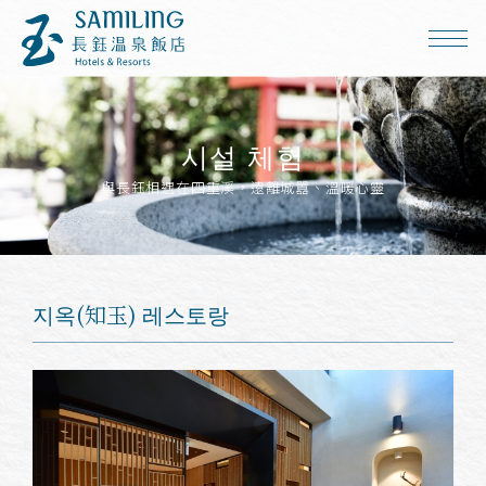
시설 체험
與長鈺相遇在四重溪，遠離城囂、溫暖心靈
지옥(知玉) 레스토랑