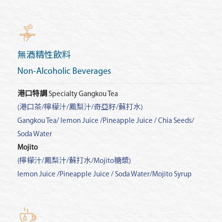
無酒精性飲料
Non-Alcoholic Beverages
港口特調
Specialty Gangkou Tea
(港口茶/檸檬汁/鳳梨汁/奇亞籽/蘇打水)
Gangkou Tea/ lemon Juice /Pineapple Juice / Chia Seeds/
Soda Water
Mojito
(檸檬汁/鳳梨汁/蘇打水/Mojito糖漿)
lemon Juice /Pineapple Juice / Soda Water/Mojito Syrup