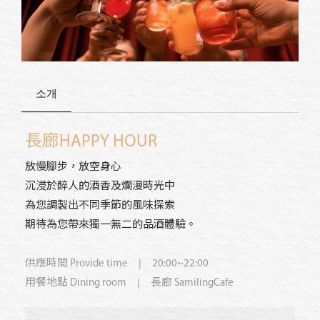
소개
長廊HAPPY HOUR
放慢腳步，放空身心
沉浸於醉人的酒香及爛漫時光中
為您調製出不同季節的風味探索
期待為您帶來獨一無二的品酒體驗。
供應時間
Provide time
| 20:00~22:00
用餐地點
Dining room
| 長廊 SamilingCafe