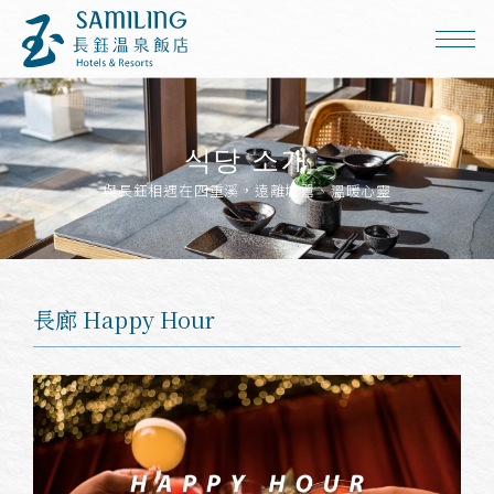
식당 소개
與長鈺相遇在四重溪，遠離城囂、溫暖心靈
長廊 Happy Hour