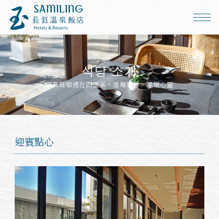
식당 소개
與長鈺相遇在四重溪，遠離城囂、溫暖心靈
迎賓點心