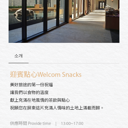
소개
迎賓點心
Welcom Snacks
美好旅途的第一份祝福
讓我們以食物的溫度
獻上充滿在地風情的茶飲與點心
祝願您在屏東這片充滿人情味的土地上滿載而歸。
供應時間
Provide time
| 13:00~17:00