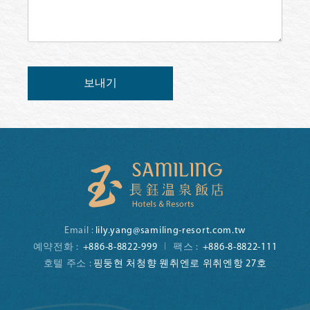
보내기
Email :
lily.yang@samiling-resort.com.tw
예약전화 :
+886-8-8822-999
팩스 :
+886-8-8822-111
호텔 주소 :
핑둥현 처청향 웬취엔로 위취엔항 27호