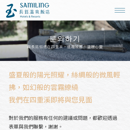
문의하기
與長鈺相遇在四重溪，遠離城囂、溫暖心靈
盛夏般的陽光照耀，絲綢般的微風輕
拂，如幻般的雲霧繚繞
我們在四重溪即將與您見面
對於我們的服務有任何的建議或問題，都歡迎透過
表單與我們聯繫，謝謝。