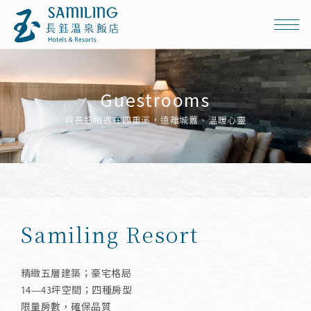
Guestrooms
與長鈺相遇在四重溪，遠離城囂、溫暖心靈
Samiling Resort
精緻五層建築；豪宅格局
14—43坪空間；四種房型
限量房數，確保品質