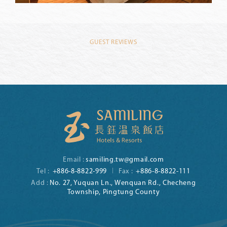
GUEST REVIEWS
Email :
samiling.tw@gmail.com
Tel :
+886-8-8822-999
Fax :
+886-8-8822-111
Add :
No. 27, Yuquan Ln., Wenquan Rd., Checheng
Township, Pingtung County