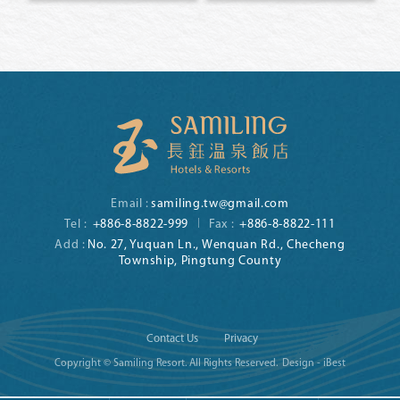
Email :
samiling.tw@gmail.com
Tel :
+886-8-8822-999
Fax :
+886-8-8822-111
Add :
No. 27, Yuquan Ln., Wenquan Rd., Checheng
Township, Pingtung County
Contact Us
Privacy
Copyright © Samiling Resort. All Rights Reserved.
Design - iBest