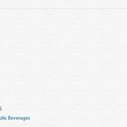
料
lic Beverages