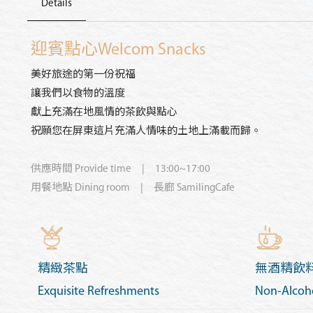
Details
迎賓點心
Welcom Snacks
美好旅途的第一份祝福
讓我們以食物的溫度
獻上充滿在地風情的茶飲與點心
祝願您在屏東這片充滿人情味的土地上滿載而歸。
供應時間
Provide time
| 13:00~17:00
用餐地點
Dining room
| 長廊 SamilingCafe
精緻茶點
無酒精飲
Exquisite Refreshments
Non-Alcoho