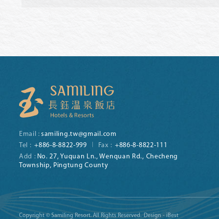
Email :
samiling.tw@gmail.com
Tel :
+886-8-8822-999
Fax :
+886-8-8822-111
Add :
No. 27, Yuquan Ln., Wenquan Rd., Checheng
Township, Pingtung County
Copyright © Samiling Resort. All Rights Reserved.
Design - iBest