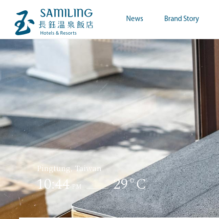
News
Brand Story
Pingtung, Taiwan
10:44
29°C
PM