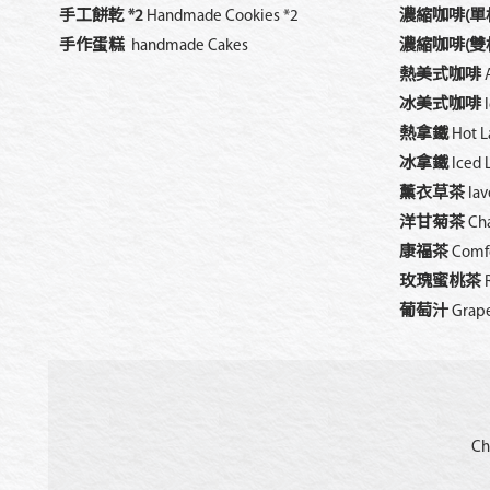
手工餅乾 *2
Handmade Cookies *2
濃縮咖啡(單
手作蛋糕
handmade Cakes
濃縮咖啡(雙
熱美式咖啡
冰美式咖啡
熱拿鐵
Hot L
冰拿鐵
Iced 
薰衣草茶
lav
洋甘菊茶
Ch
康福茶
Comfo
玫瑰蜜桃茶
葡萄汁
Grape
Ch