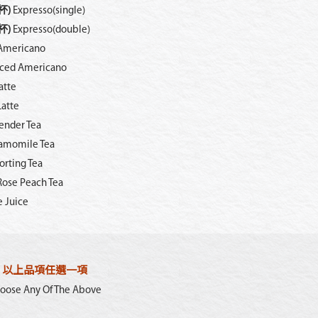
杯)
Expresso(single)
杯)
Expresso(double)
Americano
Iced Americano
atte
Latte
ender Tea
amomile Tea
rting Tea
Rose Peach Tea
 Juice
以上品項任選一項
oose Any Of The Above