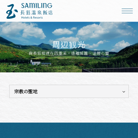
周辺観光
與長鈺相遇在四重溪，遠離城囂、溫暖心靈
宗教の聖地